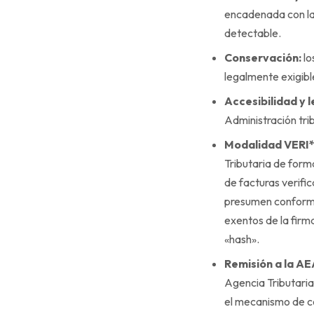
encadenada con la 
detectable.
Conservación:
lo
legalmente exigibl
Accesibilidad y l
Administración tri
Modalidad VERI
Tributaria de for
de facturas verifi
presumen conformes
exentos de la firma
«hash».
Remisión a la AE
Agencia Tributaria
el mecanismo de co