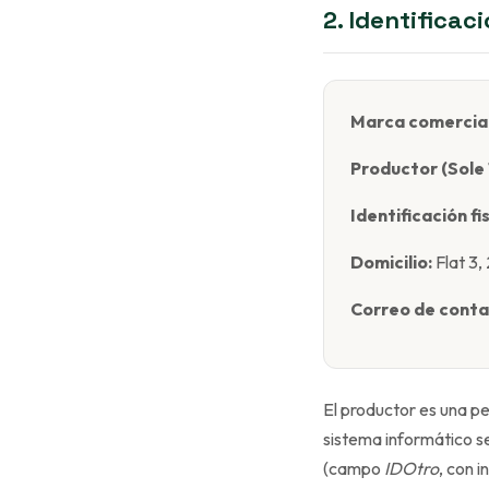
2. Identificac
Marca comercial
Productor (Sole 
Identificación fi
Domicilio:
Flat 3,
Correo de conta
El productor es una pe
sistema informático se
(campo
IDOtro
, con i