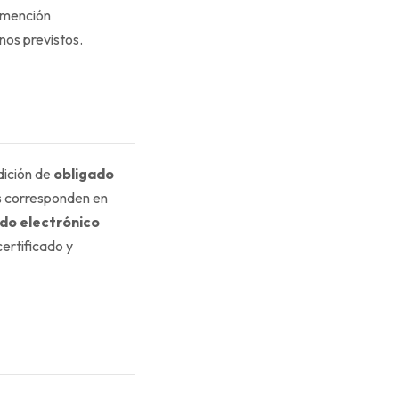
 mención
nos previstos.
dición de
obligado
as corresponden en
ado electrónico
certificado y