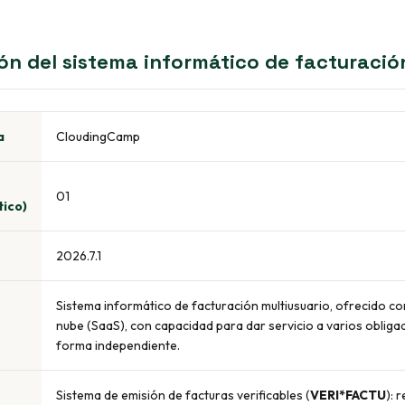
ión del sistema informático de facturació
a
CloudingCamp
01
ico)
2026.7.1
Sistema informático de facturación multiusuario, ofrecido co
nube (SaaS), con capacidad para dar servicio a varios obliga
forma independiente.
Sistema de emisión de facturas verificables (
VERI*FACTU
): 