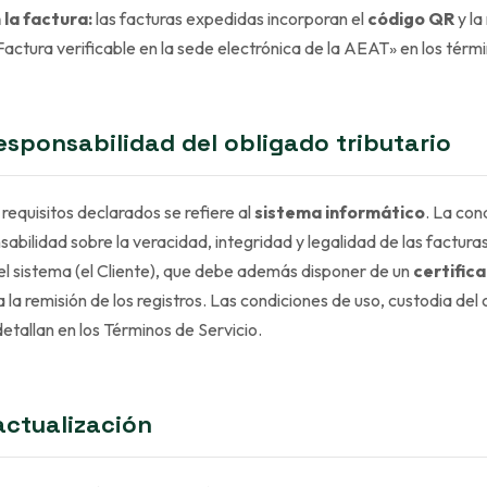
 la factura:
las facturas expedidas incorporan el
código QR
y la
actura verificable en la sede electrónica de la AEAT» en los térmi
responsabilidad del obligado tributario
 requisitos declarados se refiere al
sistema informático
. La con
sabilidad sobre la veracidad, integridad y legalidad de las factur
el sistema (el Cliente), que debe además disponer de un
certific
 la remisión de los registros. Las condiciones de uso, custodia del 
etallan en los
Términos de Servicio
.
actualización