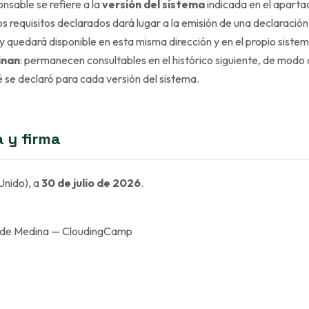
nsable se refiere a la
versión del sistema
indicada en el apart
os requisitos declarados dará lugar a la emisión de una declaració
or y quedará disponible en esta misma dirección y en el propio siste
inan
: permanecen consultables en el histórico siguiente, de mod
 se declaró para cada versión del sistema.
a y firma
Unido), a
30 de julio de 2026
.
aide Medina — CloudingCamp