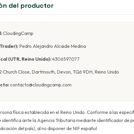
ión del productor
:
CloudingCamp
Trader):
Pedro Alejandro Alcaide Medina
scal (UTR, Reino Unido):
4306597077
 2 Church Close, Dartmouth, Devon, TQ6 9DH, Reino Unido
cto:
contacto@cloudingcamp.com
rsona física establecida en el Reino Unido. Conforme a las especif
 identifica ante la Agencia Tributaria mediante identificador de 
ndicación del país), al no disponer de NIF español.