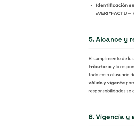
Identificación en
«
VERI*FACTU
— F
5. Alcance y 
El cumplimiento de los
tributario
y la respon
todo caso al usuario d
válido y vigente
para
responsabilidades se d
6. Vigencia y 