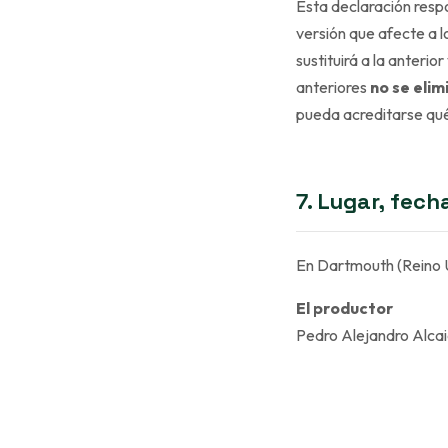
Esta declaración respo
versión que afecte a l
sustituirá a la anteri
anteriores
no se elim
pueda acreditarse qué
7. Lugar, fech
En Dartmouth (Reino 
El productor
Pedro Alejandro Alc