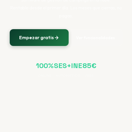
Rentable desde el primer día. Los meses que cierras, no
pagas.
Empezar gratis
Ver funcionalidades
100%
SES+INE
85€
ONLINE
AUTOMÁTICO
/MES